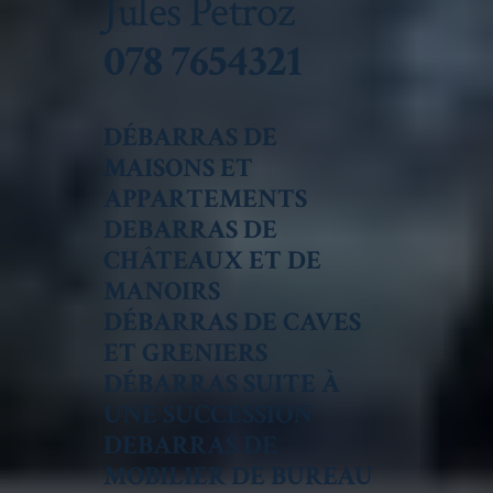
Jules Petroz
078 7654321
DÉBARRAS DE
MAISONS ET
APPARTEMENTS
DEBARRAS DE
CHÂTEAUX ET DE
MANOIRS
DÉBARRAS DE CAVES
ET GRENIERS
DÉBARRAS SUITE À
UNE SUCCESSION
DEBARRAS DE
MOBILIER DE BUREAU