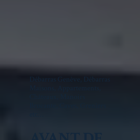
Débarras Genève, Débarras
Maisons, Appartements,
Châteaux, Manoirs
Brocante, Caves, Greniers
etc…
AVANT DE