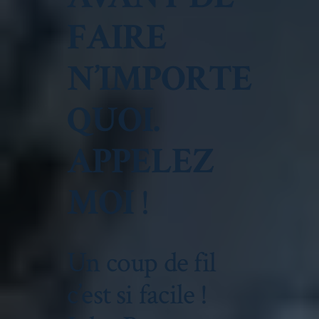
FAIRE
N’IMPORTE
QUOI.
APPELEZ
MOI
!
Un coup de fil
c’est si facile !