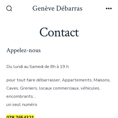
Aller
Genève Débarras
au
Bascule
Me
Rechercher
contenu
Contact
Appelez-nous
Du lundi au Samedi de 8h à 19 h
pour tout faire débarrasser, Appartements, Maisons,
Caves, Greniers, locaux commerciaux, véhicules,
encombrants…
un seul numéro
078 7654321